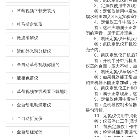
答：凯氏定氮仪的蒸馏水
3、定氮仪使用中发现消
草莓视频下载安装污
答：定氮仪使用中发生
馏水桶里加入3-5克实验室用
4、定氮仪工作中隔 3~
杜马斯定氮仪
答：这种声响属于正常现象
闭的声音，属于正常现象。
微波消解仪
5、凯氏定氮仪开机没
答：凯氏定氮仪开机没
壳子内。
近红外光谱分析仪
6、凯氏定氮仪开机
答：开机半分钟后检查
全自动草莓视频你懂的
仪器的台面，压力不够
7、凯氏定氮仪蒸锅不加热
答：如果机器能正常加碱
液相色谱仪
如果机器不能正常加碱，
8、凯氏定氮仪工作时声音
草莓视频在线观看下载地址
答：属于正常现象，这
9、定氮仪使用中发生蒸
答：是机器控制水位器
全自动电动滴定仪
摇匀溶解。
10、定氮仪使用中消
全自动折光仪
答：仪器停止工作(蒸馏器
11、凯氏定氮仪工作中不能加
全自动旋光仪
答：检查碱桶是否漏气