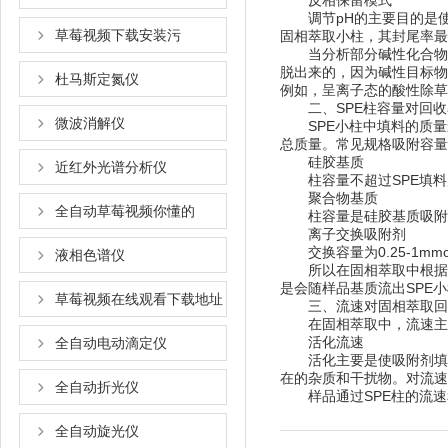
反相保留模式
调节pH的主要目的是使目标化
草莓视频下载安装污
固相萃取小柱，其封尾率最
当分析部分碱性化合物时
脱出来的，因为碱性目标物
杜马斯定氮仪
例如，呈离子态的酸性除
二、SPE柱容量对回
微波消解仪
SPE小柱中填料的质量影响
总质量。常见规格吸附容量
硅胶基质
近红外光谱分析仪
柱容量不超过SPE填料质量的5
聚合物基质
全自动草莓视频你懂的
柱容量是硅胶基质吸附剂的3倍
离子交换吸附剂
交换容量为0.25-1mmol
液相色谱仪
所以在固相萃取中根据上样
是会随样品基质流出SPE小柱
草莓视频在线观看下载地址
三、流速对固相萃取
在固相萃取中，流速主要包
活化流速
全自动电动滴定仪
活化主要是使吸附剂填料上官
在的杂质和干扰物。对流速
全自动折光仪
样品通过SPE柱的流速和从
全自动旋光仪